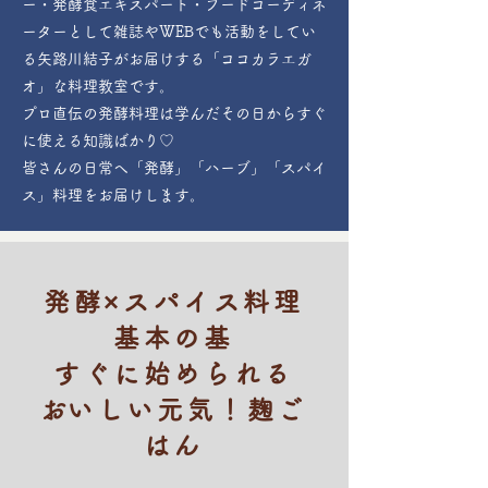
ー・発酵食エキスパート・フードコーディネ
ーターとして雑誌やWEBでも活動をしてい
る矢路川結子がお届けする「ココカラエガ
オ」な料理教室です。
プロ直伝の発酵料理は学んだその日からすぐ
に使える知識ばかり♡
​皆さんの日常へ「発酵」「ハーブ」「スパイ
ス」料理をお届けします。
発酵×スパイス料理
基本の基
すぐに始められる
​おいしい元気！麹ご
はん