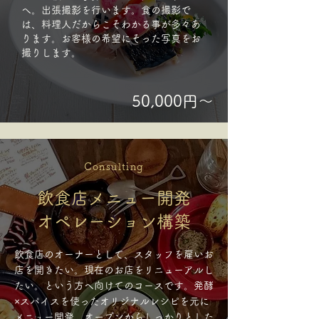
へ。出張撮影を行います。食の撮影で
は、料理人だからこそわかる事が多々あ
ります。お客様の希望にそった写真をお
撮りします。
50,000円～
Consulting
飲食店メニュー開発
オペレーション構築
飲食店のオーナーとして、スタッフを雇いお
店を開きたい。現在のお店をリニューアルし
たい。という方へ向けてのコースです。発酵
×スパイスを使ったオリジナルレシピを元に
メニュー開発。オープンからしっかりとした