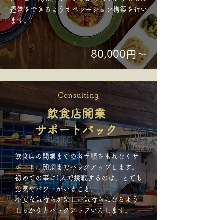
運営をできるようオペレーション構築を行い
ます。
80,000円～
Consulting
飲食店開業
サポートパック
飲食店の開業までの各手順をもれなくサ
ポート。開業までバックアップします。
初めての事に1人で挑戦するのは、とても
勇気やパワーがいること。
不安な気持ちが楽しい気持ちになるよう
しっかりとバックアップいたします。