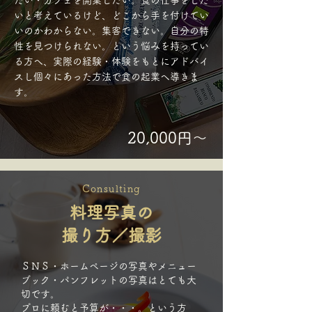
たい・カフェを開業したい。食の仕事をした
いと考えているけど、どこから手を付けてい
いのかわからない。集客できない。自分の特
性を見つけられない。という悩みを持ってい
る方へ、実際の経験・体験をもとにアドバイ
スし個々にあった方法で食の起業へ導きま
す。
20,000円～
Consulting
料理写真の
撮り方／撮影
ＳＮＳ・ホームページの写真やメニュー
ブック・パンフレットの写真はとても大
切です。
プロに頼むと予算が・・・。という方