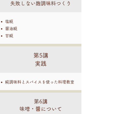
失敗しない麹調味料つくり
塩糀
醤油糀
甘糀
第5講
​実践
糀調味料とスパイスを使った料理教室
第6講
味噌・醬について